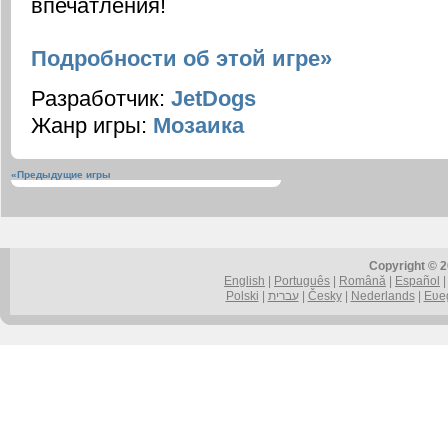
впечатления!
Подробности об этой игре»
Разработчик:
JetDogs
Жанр игры:
Мозаика
«Предыдущие игры
Copyright © 
English
|
Português
|
Română
|
Español
Polski
|
עברית
|
Česky
|
Nederlands
|
Eʋe