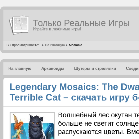
Только Реальные Игры
Играйте в любимые игры!
Вы просматриваете:
На главную
Мозаика
На главную
Арканоиды
Шутеры и стрелялки
Соеди
Legendary Mosaics: The Dwar
Terrible Cat – скачать игру
Волшебный лес окутан те
больше не светит солнце
распускаются цветы. Вм